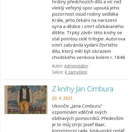
hrdiny předchozích dílů a víc než
vleklý veřejný spor upoutá jeho
pozornost osud rodiny sedláka
Krále, jeho čekání na narození
syna a dědice i smrt očekávaného
dítěte. Trpký závěr této knihy se
stal pointou celé trilogie. Autorova
smrt zabránila vydání čtvrtého
dílu, který měl být obrazem
chodského venkova kolem r. 1848.
Autor:
Administátor
Sekce:
K zamyšlení
Z knihy Jan Cimbura
23. 4. 2021
Ukončiv „Jana Cimburu“
vzpomínám vděčně svých
obětavých pomocníků. Především
je to můj strýc Josef Baar,
konsistorní rada, biskupský notář,