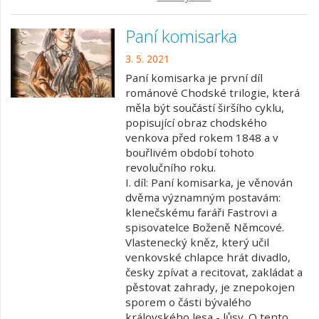
Paní komisarka
3. 5. 2021
Paní komisarka je první díl
románové Chodské trilogie, která
měla být součástí širšího cyklu,
popisující obraz chodského
venkova před rokem 1848 a v
bouřlivém období tohoto
revolučního roku.
I. díl: Paní komisarka, je věnován
dvěma významným postavám:
klenečskému faráři Fastrovi a
spisovatelce Boženě Němcové.
Vlastenecký kněz, který učil
venkovské chlapce hrát divadlo,
česky zpívat a recitovat, zakládat a
pěstovat zahrady, je znepokojen
sporem o části bývalého
královského lesa - lůsy. O tento