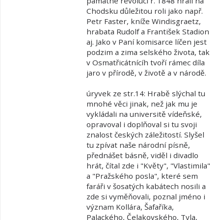
památné revoluci r. 1848 hráli na
Chodsku důležitou roli jako např.
Petr Faster, kníže Windisgraetz,
hrabata Rudolf a František Stadion
aj. Jako v Paní komisarce líčen jest
podzim a zima selského života, tak
v Osmatřicátnícíh tvoří rámec díla
jaro v přírodě, v životě a v národě.
úryvek ze str.14: Hrabě slýchal tu
mnohé věci jinak, než jak mu je
vykládali na universitě vídeňské,
opravoval i doplňoval si tu svoji
znalost českých záležitostí. Slyšel
tu zpívat naše národní písně,
přednášet básně, viděl i divadlo
hrát, čítal zde i "Květy", "Vlastimila"
a "Pražského posla", které sem
faráři v šosatých kabátech nosili a
zde si vyměňovali, poznal jméno i
význam Kollára, Šafaříka,
Palackého, Čelakovského, Tyla,