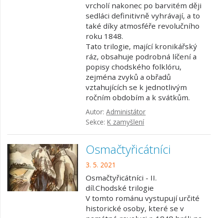
vrcholí nakonec po barvitém ději
sedláci definitivně vyhrávají, a to
také díky atmosféře revolučního
roku 1848.
Tato trilogie, mající kronikářský
ráz, obsahuje podrobná líčení a
popisy chodského folklóru,
zejména zvyků a obřadů
vztahujících se k jednotlivým
ročním obdobím a k svátkům.
Autor:
Administátor
Sekce:
K zamyšlení
Osmačtyřicátníci
3. 5. 2021
Osmačtyřicátníci - II.
díl.Chodské trilogie
V tomto románu vystupují určité
historické osoby, které se v