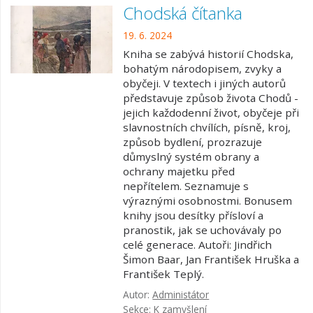
Chodská čítanka
19. 6. 2024
Kniha se zabývá historií Chodska,
bohatým národopisem, zvyky a
obyčeji. V textech i jiných autorů
představuje způsob živo­ta Chodů -
jejich každodenní život, obyčeje při
slavnostních chvílích, písně, kroj,
způsob bydlení, prozrazuje
důmysl­ný systém obrany a
ochrany majetku před
nepřítelem. Seznamuje s
výraznými osobnostmi. Bonusem
knihy jsou desítky přísloví a
pranostik, jak se uchovávaly po
celé generace. Autoři: Jindřich
Šimon Baar, Jan František Hruška a
František Teplý.
Autor:
Administátor
Sekce:
K zamyšlení