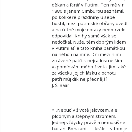
děkan a farář v Putimi. Ten mě v r.
1886 s Janem Cimburou seznámil,
po kolikeré prázdniny u sebe
hostil, mezi putimské občany uvedl
a na četné moje dotazy neomrzelo
odpovídal. Knihy samé však se
nedočkal. Nuže, těm dobrým lidem
v Putimi ať je tato kniha památkou
na něho i na mne. Dni mezi nimi
ztrávené patří k nejradostnějším
vzpomínkám mého života. Jim také
za všecku jejich lásku a ochotu
patři můj dík nejpřednější.
J. Š. Baar
* „Nebuď v životě jalovcem, ale
plodným a štěpným stromem.
Jednej vždycky právě a nemusíš se
bát ani Boha ani krále – v tom je