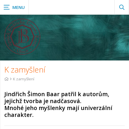
Zob
vyh
K zamyšlení
K zamyšlení
Jindřich Šimon Baar patřil k autorům,
jejichž tvorba je nadčasová.
Mnohé jeho myšlenky mají univerzální
charakter.