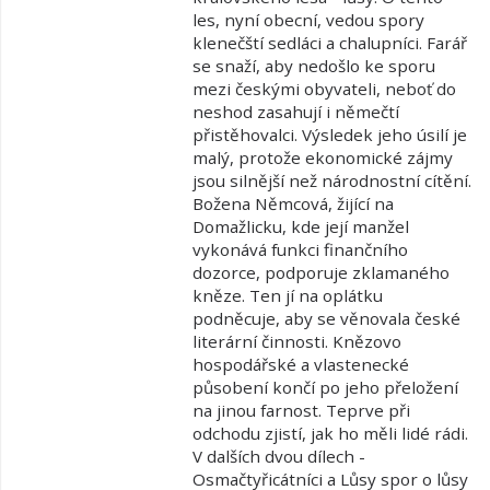
les, nyní obecní, vedou spory
klenečští sedláci a chalupníci. Farář
se snaží, aby nedošlo ke sporu
mezi českými obyvateli, neboť do
neshod zasahují i němečtí
přistěhovalci. Výsledek jeho úsilí je
malý, protože ekonomické zájmy
jsou silnější než národnostní cítění.
Božena Němcová, žijící na
Domažlicku, kde její manžel
vykonává funkci finančního
dozorce, podporuje zklamaného
kněze. Ten jí na oplátku
podněcuje, aby se věnovala české
literární činnosti. Knězovo
hospodářské a vlastenecké
působení končí po jeho přeložení
na jinou farnost. Teprve při
odchodu zjistí, jak ho měli lidé rádi.
V dalších dvou dílech -
Osmačtyřicátníci a Lůsy spor o lůsy