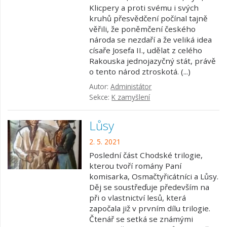
Klicpery a proti svému i svých
kruhů přesvědčení počínal tajně
věřili, že poněmčení českého
národa se nezdaří a že veliká idea
císaře Josefa II., udělat z celého
Rakouska jednojazyčný stát, právě
o tento národ ztroskotá. (...)
Autor:
Administátor
Sekce:
K zamyšlení
Lůsy
2. 5. 2021
Poslední část Chodské trilogie,
kterou tvoří romány Paní
komisarka, Osmačtyřicátníci a Lůsy.
Děj se soustřeďuje především na
při o vlastnictví lesů, která
započala již v prvním dílu trilogie.
Čtenář se setká se známými