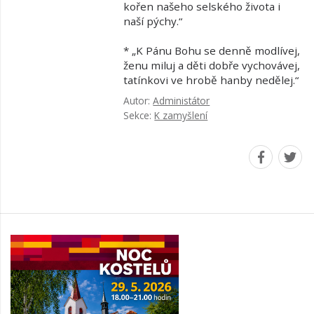
kořen našeho selského života i
naší pýchy.“
* „K Pánu Bohu se denně modlívej,
ženu miluj a děti dobře vychovávej,
tatínkovi ve hrobě hanby nedělej.“
Autor:
Administátor
Sekce:
K zamyšlení
Navštivt
Navš
náš
náš
faceboo
Twit