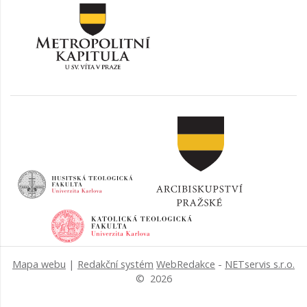
Mapa webu
|
Redakční systém
WebRedakce
-
NETservis s.r.o.
© 2026