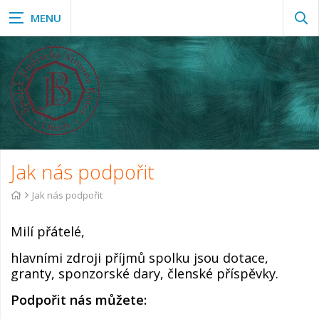
Zob
vyh
Jak nás podpořit
Jak nás podpořit
Milí přátelé,
hlavními zdroji příjmů spolku jsou dotace,
granty, sponzorské dary, členské příspěvky.
Podpořit nás můžete: