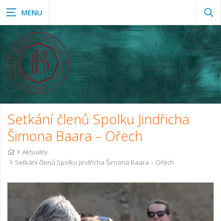
Zob
vyh
Setkání členů Spolku Jindřicha
Šimona Baara – Ořech
Aktuality
Setkání členů Spolku Jindřicha Šimona Baara – Ořech