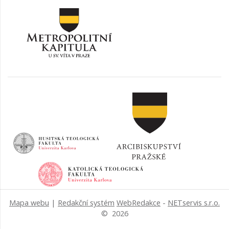
Mapa webu
|
Redakční systém
WebRedakce
-
NETservis s.r.o.
© 2026