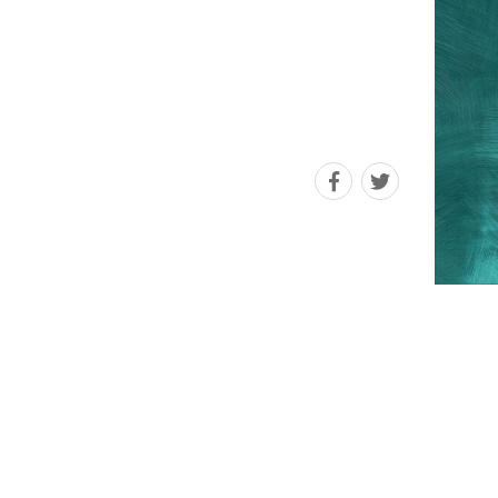
Navštivte
Navštivte
náš
náš
facebook
Twitter