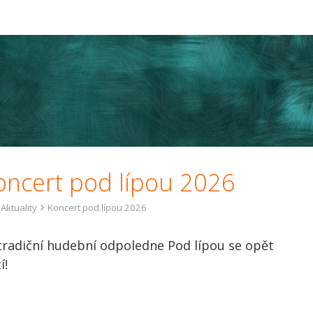
oncert pod lípou 2026
Aktuality
Koncert pod lípou 2026
 tradiční hudební odpoledne Pod lípou se opět
ží!