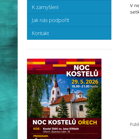
V n
K zamyšlení
set
Jak nás podpořit
Kontakt
Publ