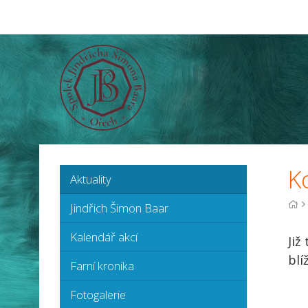
K
Aktuality
Jindřich Šimon Baar
Kalendář akcí
Již
blí
Farní kronika
Fotogalerie