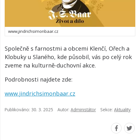
www,jindrichsimonbaar.cz
Společně s farnostmi a obcemi Klenčí, Ořech a
Klobuky u Slaného, kde působil, vás po celý rok
zveme na kulturně-duchovní akce.
Podrobnosti najdete zde:
www.jindrichsimonbaar.cz
Publikováno:
30. 3. 2025
Autor:
Administátor
Sekce:
Aktuality
Navštivt
Navš
náš
náš